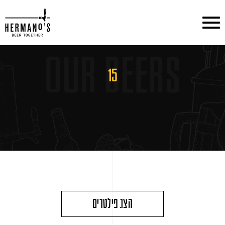
דלג לתוכן
דלג לסרגל הניווט
15
הצג פילטרים