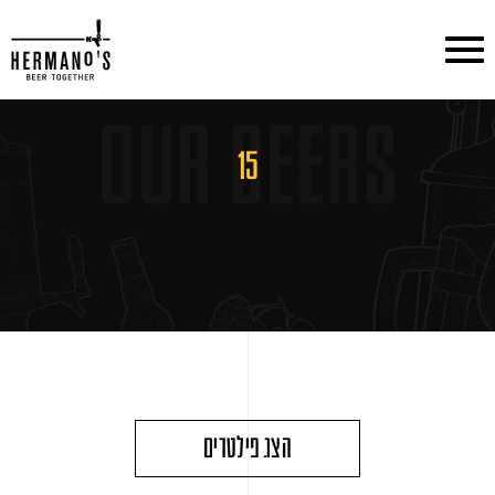
דלג לתוכן
דלג לסרגל הניווט
15
הצג פילטרים