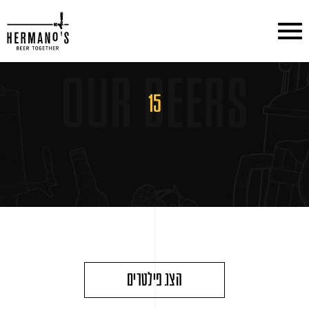
דלג לתוכן
דלג לסרגל הניווט
15
הצג פילטרים