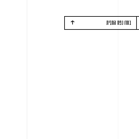
בחרו נפח החבית
30
20 רחבה
20
15
25