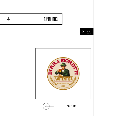
בחרו מדינה
הכל
15
X
ישראל
בלגיה
גרמניה
דנמרק
צ'כיה
אוסטריה
מורטי
הולנד