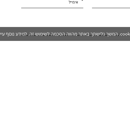
מדיניות הפרטיות
אזהרה: מכיל אלכוהול - מומלץ להימנע משתייה מופרזת