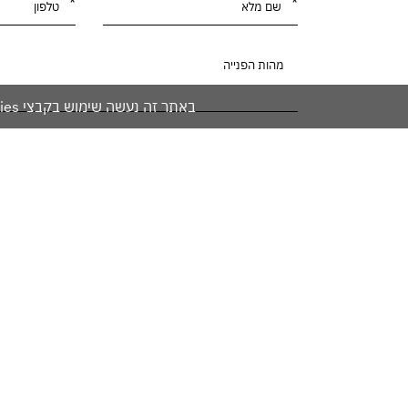
באתר זה נעשה שימוש בקבצי cookies. המשך גלישתך באתר מהווה הסכמה לשימוש זה. למידע נוסף עיין ב
קראתי ואני מסכים ל־
תנאי השימוש
ו־