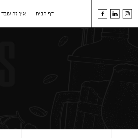
דלג לתוכן
דלג לסרגל הניווט
דף הבית
איך זה עובד
youtu
linkedin
לעמוד
link
link
הפייסבוק
של
הרמנוס