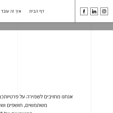
דלג לתוכן
דלג לסרגל הניווט
דף הבית
איך זה עובד
youtu
linkedin
לעמוד
link
link
הפייסבוק
של
הרמנוס
אנחנו מחויבים לשמירה על פרטיותכם 
משתמשים, חושפים ושומרים