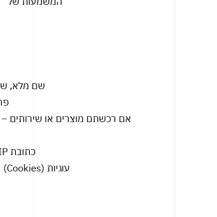
המשמעות של “מי
שם מלא, שם 
פר
אם רכשתם מוצרים או שירותים – פ
כתובת IP, סוג דפדפן, מערכת הפעלה, דפים שביקרתם בהם, זמן ביקור וכו’.
עוגיות (Cookies) או טכנולוגיות דומות לצורך ניתוח פעילות, התאמה אישית או שיפור השירות.