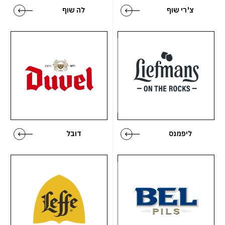
צ'רי שוף
לה שוף
ליפמנס
דובל