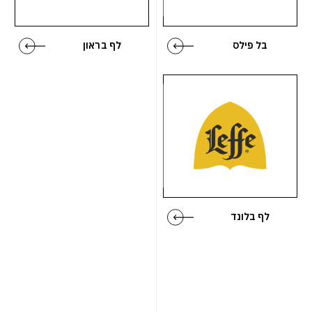
בל פילס
לף בראון
לף בלונד