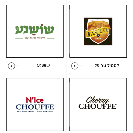
קסטיל טריפל
שושנע