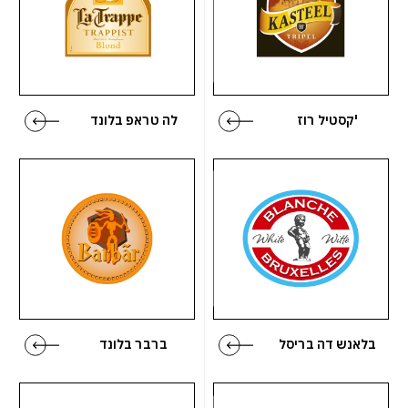
ספרד
בטעמים
אנגליה
סיידר
ארה"ב
מיקס אלכוהול
קסטיל רוז'
לה טראפ בלונד
תאילנד
יפן
צרפת
בלאנש דה בריסל
ברבר בלונד