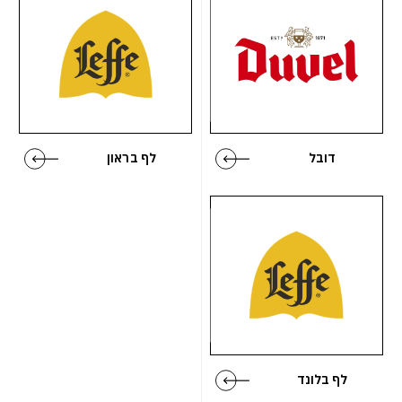
דובל
לף בראון
לף בלונד