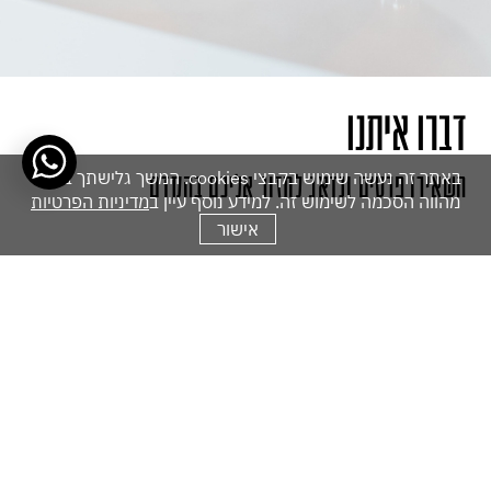
דברו איתנו
באתר זה נעשה שימוש בקבצי cookies. המשך גלישתך באתר
השאירו פרטים ונדאג לחזור אליכם בהקדם
מהווה הסכמה לשימוש זה. למידע נוסף עיין ב
מדיניות הפרטיות
אישור
אנא
מלאו
את
טופס
-
דברו
איתנו