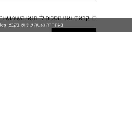
קראתי ואני מסכים ל־
תנאי השימוש
ו־
באתר זה נעשה שימוש בקבצי cookies. המשך גלישתך באתר מהווה הסכמה לשימוש זה. למידע נוסף עיין ב