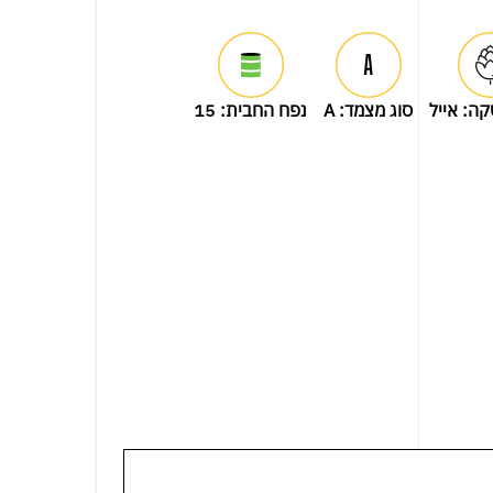
קה:
אייל
סוג מצמד:
A
נפח החבית:
15