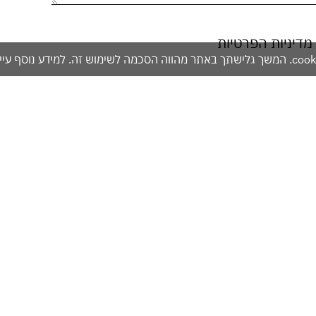
מדיניות הפרטיות
אזהרה: מכיל אלכוהול - מומלץ להימנע משתייה מופרזת