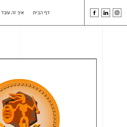
דלג לתוכן
דלג לסרגל הניווט
דף הבית
איך זה עובד
youtu
linkedin
לעמוד
link
link
הפייסבוק
של
הרמנוס