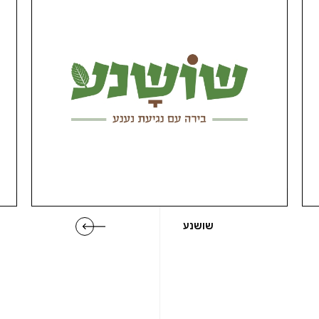
שושנע