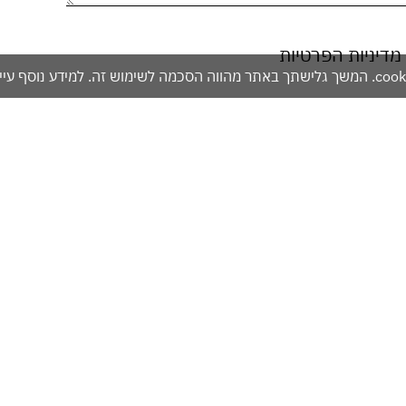
מדיניות הפרטיות
אזהרה: מכיל אלכוהול - מומלץ להימנע משתייה מופרזת