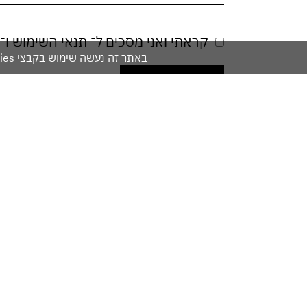
קראתי ואני מסכים ל־
תנאי השימוש
ו־
באתר זה נעשה שימוש בקבצי cookies. המשך גלישתך באתר מהווה הסכמה לשימוש זה. למידע נוסף עיין ב