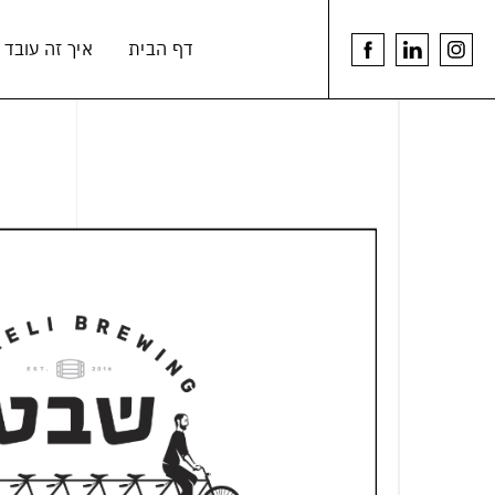
דלג לתוכן
דלג לסרגל הניווט
דף הבית
איך זה עובד
youtu
linkedin
לעמוד
link
link
הפייסבוק
של
הרמנוס