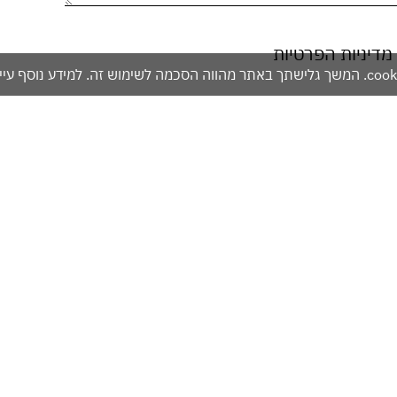
מדיניות הפרטיות
אזהרה: מכיל אלכוהול - מומלץ להימנע משתייה מופרזת