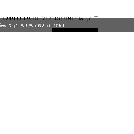
קראתי ואני מסכים ל־
תנאי השימוש
ו־
באתר זה נעשה שימוש בקבצי cookies. המשך גלישתך באתר מהווה הסכמה לשימוש זה. למידע נוסף עיין ב