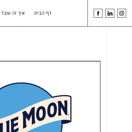
דלג לתוכן
דלג לסרגל הניווט
דף הבית
איך זה עובד
youtu
linkedin
לעמוד
link
link
הפייסבוק
של
הרמנוס