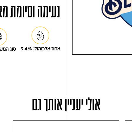
נעימה וסיומת מא
אחוז אלכוהול:
5.4%
סוג המש
אולי יעניין אותך גם