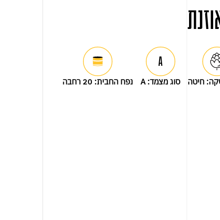
וזנת
קה:
חיטה
סוג מצמד:
A
נפח החבית:
20 רחבה