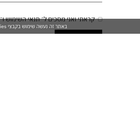
קראתי ואני מסכים ל־
תנאי השימוש
ו־
באתר זה נעשה שימוש בקבצי cookies. המשך גלישתך באתר מהווה הסכמה לשימוש זה. למידע נוסף עיין ב