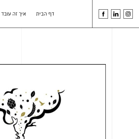
דלג לתוכן
דלג לסרגל הניווט
דף הבית
איך זה עובד
youtu
linkedin
לעמוד
link
link
הפייסבוק
של
הרמנוס