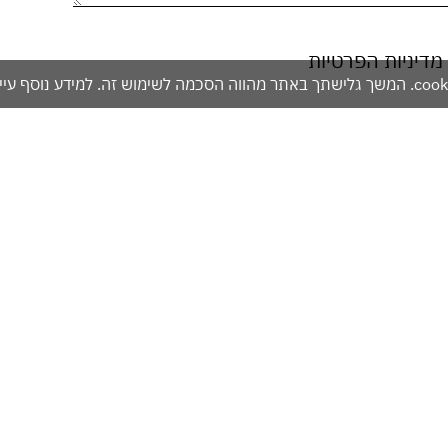
מדיניות הפרטיות
אזהרה: מכיל אלכוהול - מומלץ להימנע משתייה מופרזת