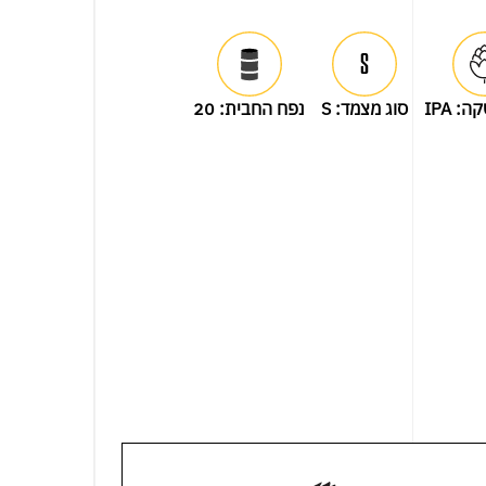
קה:
IPA
סוג מצמד:
S
נפח החבית:
20