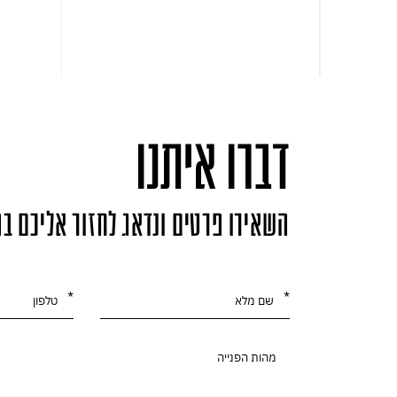
דברו איתנו
השאירו פרטים ונדאג לחזור אליכם ב
אנא
מלאו
את
טופס