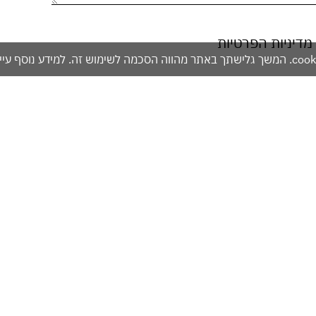
מדיניות הפרטיות
אזהרה: מכיל אלכוהול - מומלץ להימנע משתייה מופרזת