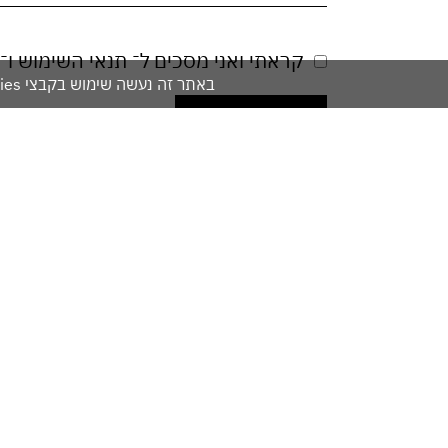
-
דברו
קראתי ואני מסכים ל־
תנאי השימוש
ו־
איתנו
באתר זה נעשה שימוש בקבצי cookies. המשך גלישתך באתר מהווה הסכמה לשימוש זה. למידע נוסף עיין ב