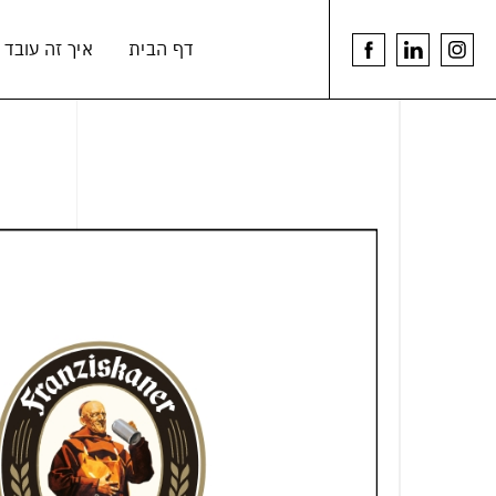
דלג לתוכן
דלג לסרגל הניווט
דף הבית
איך זה עובד
youtu
linkedin
לעמוד
link
link
הפייסבוק
של
הרמנוס