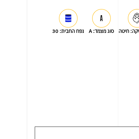
קה:
חיטה
סוג מצמד:
A
נפח החבית:
30