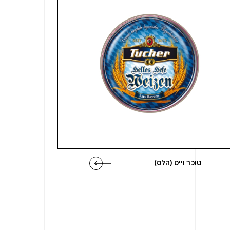
טוכר וייס (הלס)